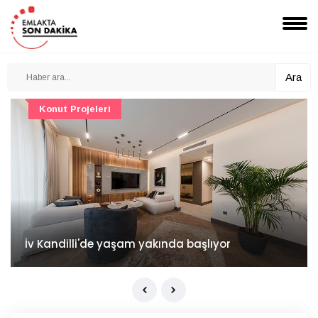
Ara
Konut Projeleri
İv Kandilli'de yaşam yakında başlıyor