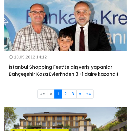
13.09.2012 14:12
İstanbul Shopping Fest’te alışveriş yapanlar
Bahçeşehir Koza Evleri’nden 3+1 daire kazandı!
««
«
1
2
3
»
»»