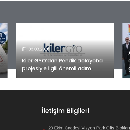
06.08.2026
Alya Merkezefendi Konutları'nın
anahtar teslim töreni
gerçekleştirildi!
İletişim Bilgileri
29 Ekim Caddesi Vizyon Park Ofis Blokları