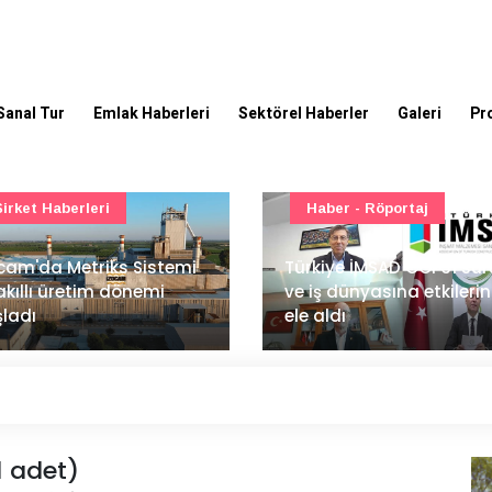
Sanal Tur
Emlak Haberleri
Sektörel Haberler
Galeri
Pr
Haber - Röportaj
TOKİ - Emlak Konut GYO
kiye İMSAD COP31 süreci
iş dünyasına etkilerini
TOKİ'den 51 şehirde 540
 aldı
gayrimenkul müzayedes
(1 adet)