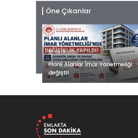
Öne Çıkanlar
06.08.2026
etmeliği
Kiler GYO’dan Pendik Dolayoba
projesiyle ilgili önemli adım!