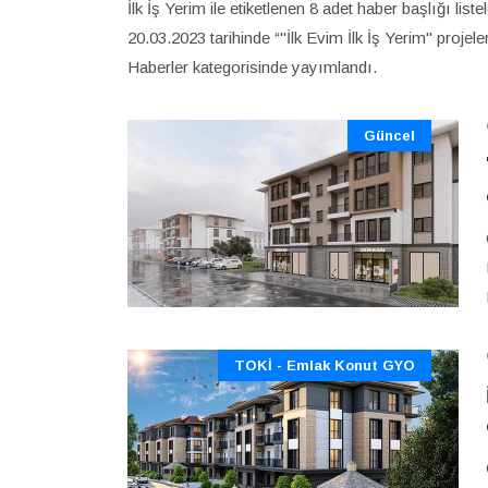
İlk İş Yerim ile etiketlenen 8 adet haber başlığı lis
20.03.2023 tarihinde “"İlk Evim İlk İş Yerim" projel
Haberler kategorisinde yayımlandı.
Güncel
TOKİ - Emlak Konut GYO