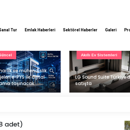
Sanal Tur
Emlak Haberleri
Sektörel Haberler
Galeri
Pr
Akıllı Ev Sistemleri
Ulaşım
Sound Suite Türkiye'de
İstanbul Havalimanı'nın 
ışta
ana pistinde sona doğr
(8 adet)