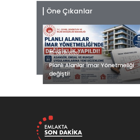
Öne Çıkanlar
06.08.2026
etmeliği
Kiler GYO’dan Pendik Dolayoba
projesiyle ilgili önemli adım!