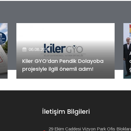
06.08.2026
Alya Merkezefendi Konutları'nın
anahtar teslim töreni
gerçekleştirildi!
İletişim Bilgileri
29 Ekim Caddesi Vizyon Park Ofis Blokları