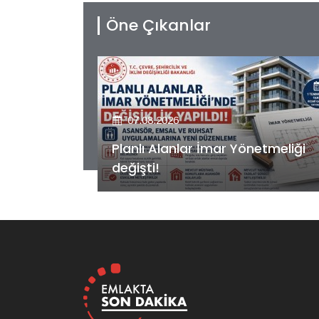
Öne Çıkanlar
07.08.2026
etmeliği
Kiler GYO’dan Pendik Dolayoba
projesiyle ilgili önemli adım!