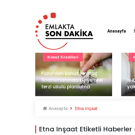
Anasayfa
Konut Projeleri
 araç
BAE
ye özel
İv Kandilli'de yaşam
dem
ma
yakında başlıyor
İnş
Anasayfa
Etna Inşaat
Etna Inşaat Etiketli Haberler