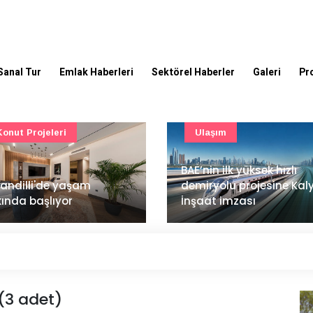
Sanal Tur
Emlak Haberleri
Sektörel Haberler
Galeri
Pr
Ulaşım
Güncel
’nin ilk yüksek hızlı
Mimarlık ve mühendislik
iryolu projesine Kalyon
projeleri e-PYS ile dijital
aat imzası
ortama taşınacak
 (3 adet)