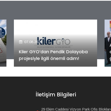
07.08.2026
Alya Merkezefendi Konutları'nın
anahtar teslim töreni
gerçekleştirildi!
İletişim Bilgileri
29 Ekim Caddesi Vizyon Park Ofis Blokları