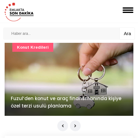
Ara
Konut Projeleri
İv Kandilli'de yaşam yakında başlıyor