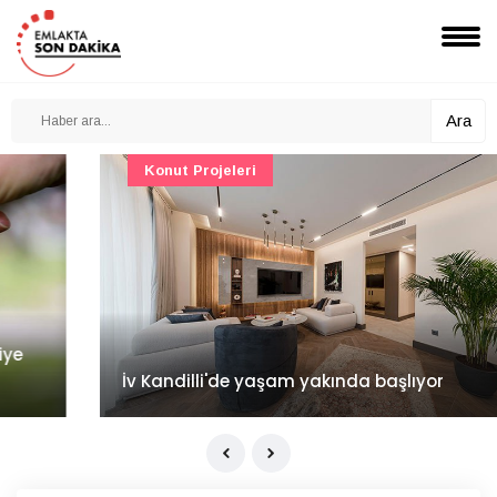
Ara
Konut Projeleri
İv Kandilli'de yaşam yakında başlıyor