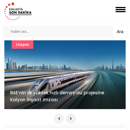
Ara
Güncel
Mimarlık ve mühendislik projeleri e-PYS ile dijital
ortama taşınacak