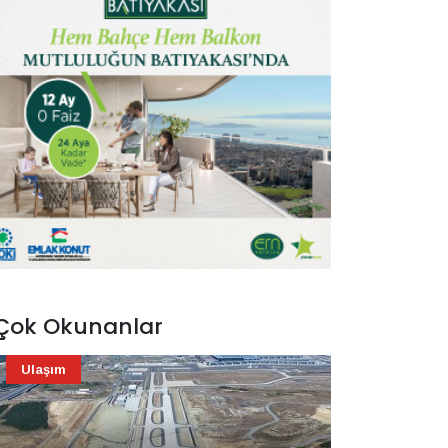
Çok Okunanlar
Ulaşım