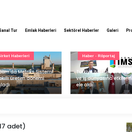
Sanal Tur
Emlak Haberleri
Sektörel Haberler
Galeri
Pr
Haber - Röportaj
TOKİ - Emlak Konut GYO
kiye İMSAD COP31 süreci
iş dünyasına etkilerini
TOKİ'den 51 şehirde 540
 aldı
gayrimenkul müzayedes
(17 adet)