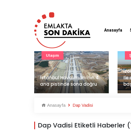
Anasayfa
Şirket Haberleri
İzocam'da Metriks Sistemi
Tür
ı'nın 4.
ile akıllı üretim dönemi
ve 
 doğru
başladı
ele
Anasayfa
Dap Vadisi
Dap Vadisi Etiketli Haberler 