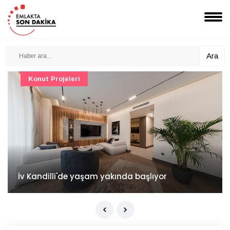
Ara
Konut Projeleri
İv Kandilli'de yaşam yakında başlıyor