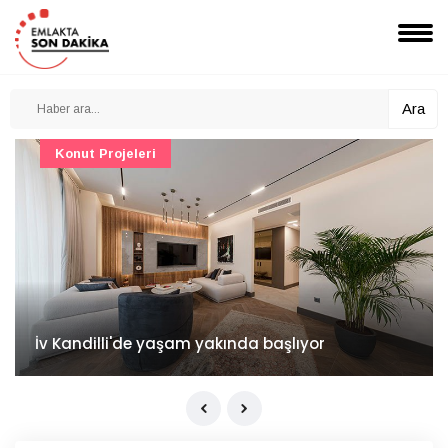
Ara
Konut Projeleri
İv Kandilli'de yaşam yakında başlıyor