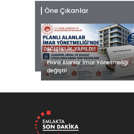
Öne Çıkanlar
06.08.2026
etmeliği
Kiler GYO’dan Pendik Dolayoba
projesiyle ilgili önemli adım!