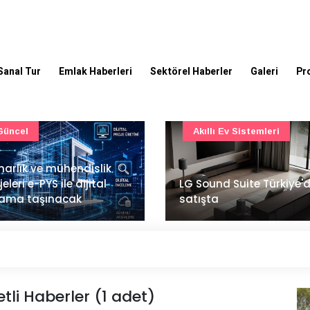
Sanal Tur
Emlak Haberleri
Sektörel Haberler
Galeri
Pr
Akıllı Ev Sistemleri
Ulaşım
Sound Suite Türkiye'de
İstanbul Havalimanı'nın 
ışta
ana pistinde sona doğr
li Haberler (1 adet)