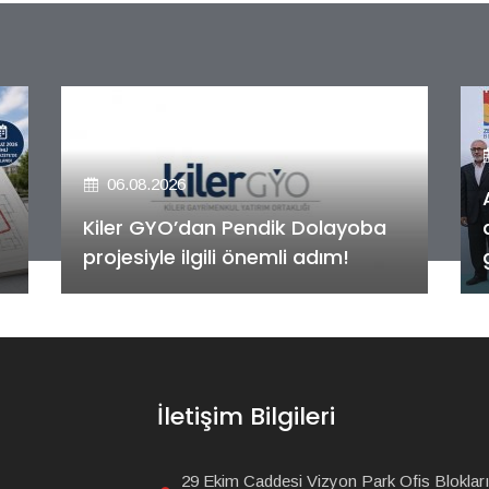
06.08.2026
Alya Merkezefendi Konutları'nın
anahtar teslim töreni
gerçekleştirildi!
İletişim Bilgileri
29 Ekim Caddesi Vizyon Park Ofis Blokları