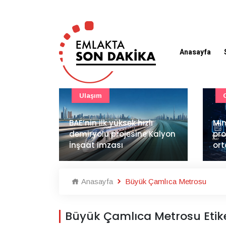
Anasayfa
Güncel
zlı
Mimarlık ve mühendislik
e Kalyon
projeleri e-PYS ile dijital
LG 
ortama taşınacak
sat
Anasayfa
Büyük Çamlıca Metrosu
Büyük Çamlıca Metrosu Etiket