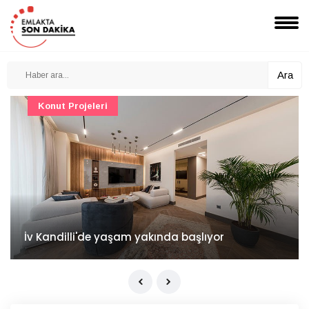
Ara
Konut Projeleri
İv Kandilli'de yaşam yakında başlıyor