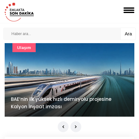
Ara
Güncel
Mimarlık ve mühendislik projeleri e-PYS ile dijital
ortama taşınacak