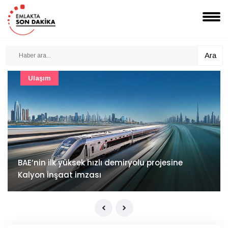
Ara
Güncel
Mimarlık ve mühendislik projeleri e-PYS ile dijital
ortama taşınacak