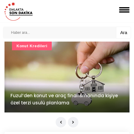
Ara
Konut Projeleri
İv Kandilli'de yaşam yakında başlıyor