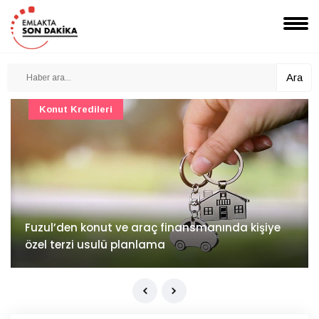
Ara
Konut Projeleri
İv Kandilli'de yaşam yakında başlıyor