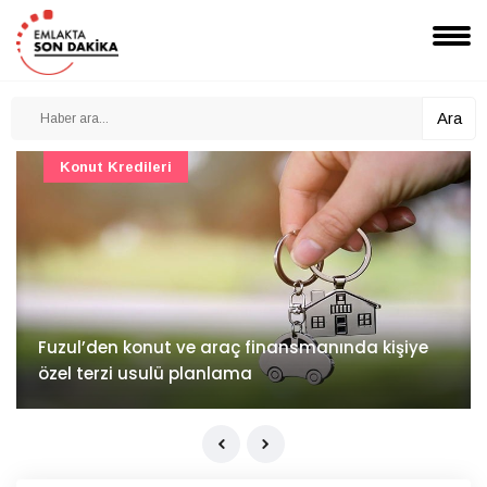
Ara
Konut Projeleri
İv Kandilli'de yaşam yakında başlıyor