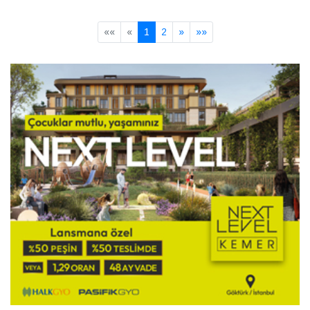
««
«
1
2
»
»»