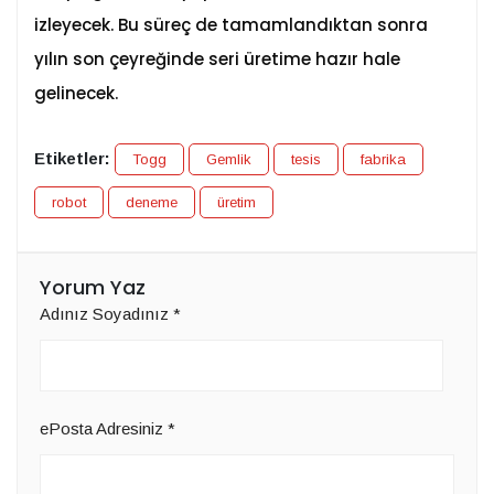
izleyecek. Bu süreç de tamamlandıktan sonra
yılın son çeyreğinde seri üretime hazır hale
gelinecek.
Etiketler:
Togg
Gemlik
tesis
fabrika
robot
deneme
üretim
Yorum Yaz
Adınız Soyadınız
*
ePosta Adresiniz
*