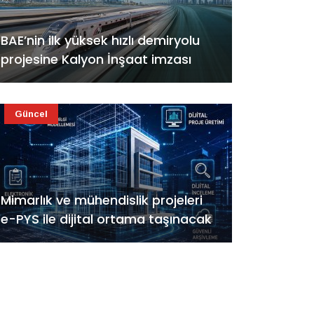
BAE’nin ilk yüksek hızlı demiryolu
projesine Kalyon İnşaat imzası
Güncel
Mimarlık ve mühendislik projeleri
e-PYS ile dijital ortama taşınacak