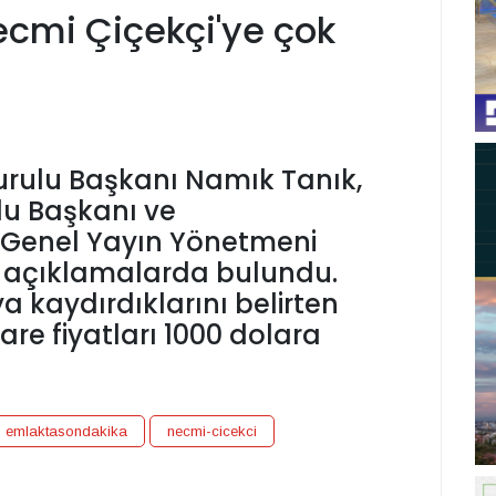
ecmi Çiçekçi'ye çok
urulu Başkanı Namık Tanık,
lu Başkanı ve
Genel Yayın Yönetmeni
ı açıklamalarda bulundu.
a kaydırdıklarını belirten
re fiyatları 1000 dolara
emlaktasondakika
necmi-cicekci