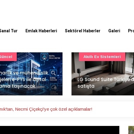
Sanal Tur
Emlak Haberleri
Sektörel Haberler
Galeri
Pr
Akıllı Ev Sistemleri
Ulaşım
Sound Suite Türkiye'de
İstanbul Havalimanı'nın 
ışta
ana pistinde sona doğr
k'tan, Necmi Çiçekçi'ye çok özel açıklamalar!