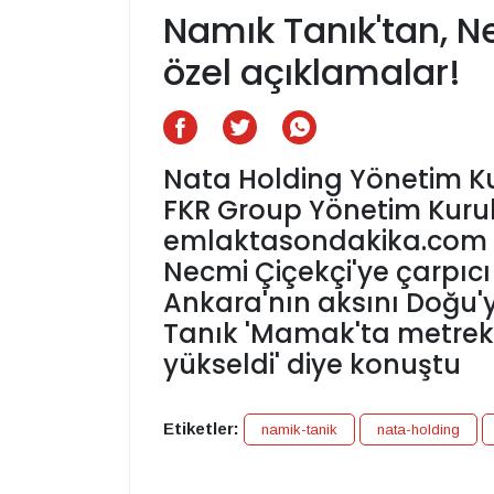
Namık Tanık'tan, N
özel açıklamalar!
Nata Holding Yönetim K
FKR Group Yönetim Kuru
emlaktasondakika.com 
Necmi Çiçekçi'ye çarpıc
Ankara'nın aksını Doğu'y
Tanık 'Mamak'ta metreka
yükseldi' diye konuştu
Etiketler:
namik-tanik
nata-holding