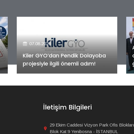
07.08.2026
Alya Merkezefendi Konutları'nın
anahtar teslim töreni
gerçekleştirildi!
İletişim Bilgileri
29 Ekim Caddesi Vizyon Park Ofis Blokları
Blok Kat:9 Yenibosna - İSTANBUL