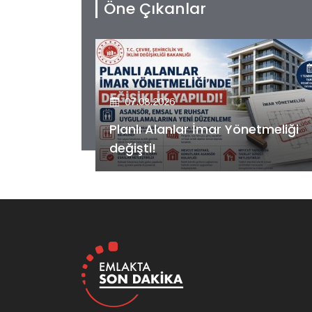
Öne Çıkanlar
07.08.2026
etmeliği
Kiler GYO’dan Pendik Dolayoba
projesiyle ilgili önemli adım!