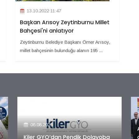
13.10.2022 11:47
Başkan Arısoy Zeytinburnu Millet
Bahçesi'ni anlatıyor
Zeytinburnu Belediye Başkanı Ömer Arısoy,
millet bahçesinin bulunduğu alanın 195 ...
06.08.2026
Alya Merkezefendi Konutları'nın
anahtar teslim töreni