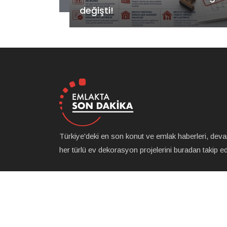
projesiyle ilgili önemli adım!
Türkiye'deki en son konut ve emlak haberleri, dev
her türlü ev dekorasyon projelerini buradan takip ede
Copyrights © 2010-2026 All Rights Reserved by E