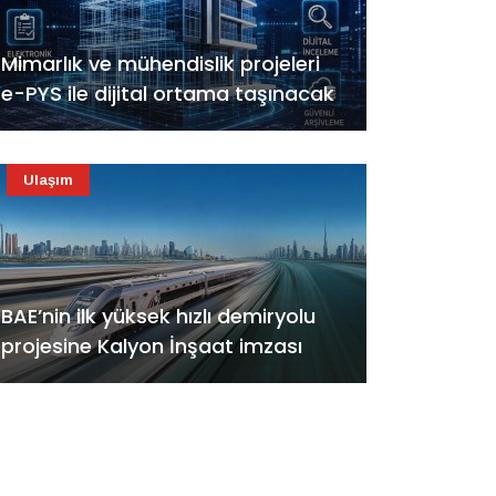
Mimarlık ve mühendislik projeleri
e-PYS ile dijital ortama taşınacak
Ulaşım
BAE’nin ilk yüksek hızlı demiryolu
projesine Kalyon İnşaat imzası