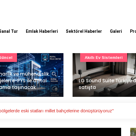
Sanal Tur
Emlak Haberleri
Sektörel Haberler
Galeri
Pr
Akıllı Ev Sistemleri
Ulaşım
Sound Suite Türkiye'de
İstanbul Havalimanı'nın 
ışta
ana pistinde sona doğr
ölgelerde eski statları millet bahçelerine dönüştürüyoruz"