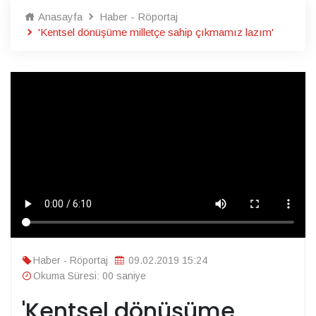
Anasayfa
Haber - Röportaj
'Kentsel dönüşüme milletçe sahip çıkmamız lazım'
Haber - Röportaj
09.02.2019 15:24
Okuma Süresi: 00 saniye
'Kentsel dönüşüme