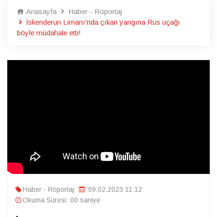
Anasayfa
Haber - Röportaj
İskenderun Limanı'nda çıkan yangına Rus uçağı
böyle müdahale etti!
Haber - Röportaj
09.02.2023 11:12
Okuma Süresi: 00 saniye