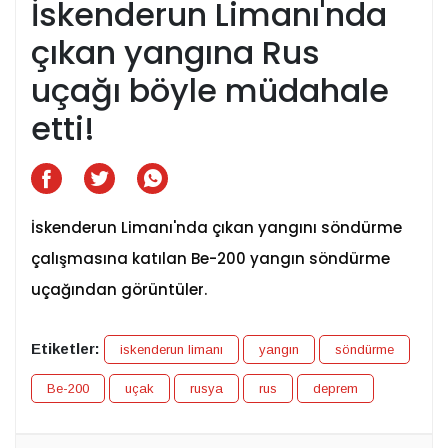
İskenderun Limanı'nda
çıkan yangına Rus
uçağı böyle müdahale
etti!
İskenderun Limanı'nda çıkan yangını söndürme
çalışmasına katılan Be-200 yangın söndürme
uçağından görüntüler.
Etiketler:
iskenderun limanı
yangın
söndürme
Be-200
uçak
rusya
rus
deprem