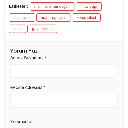
Etiketler:
mehmet erhan değerli
ihlas yapı
bizimevler
marmara evleri
konut talebi
talep
gayrimenkul
Yorum Yaz
Adınız Soyadınız
*
ePosta Adresiniz
*
Yorumunuz