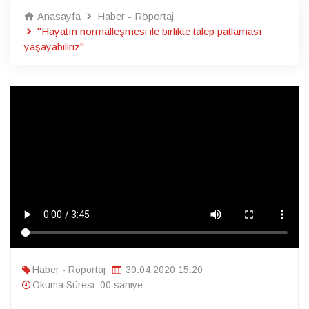
Anasayfa
Haber - Röportaj
"Hayatın normalleşmesi ile birlikte talep patlaması
yaşayabiliriz"
Haber - Röportaj
30.04.2020 15:20
Okuma Süresi: 00 saniye