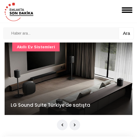
Ara
Akıllı Ev Sistemleri
LG Sound Suite Türkiye'de satışta