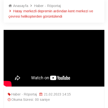
Anasayfa
Haber - Röportaj
Hatay merkezli depremin ardından kent merkezi ve
çevresi helikopterden görüntülendi
Haber - Röportaj
21.02.2023 14:15
Okuma Süresi: 00 saniye