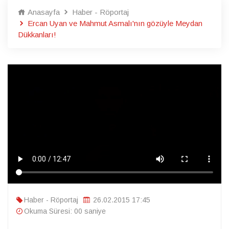
Anasayfa
Haber - Röportaj
Ercan Uyan ve Mahmut Asmalı'nın gözüyle Meydan
Dükkanları!
Haber - Röportaj
26.02.2015 17:45
Okuma Süresi: 00 saniye