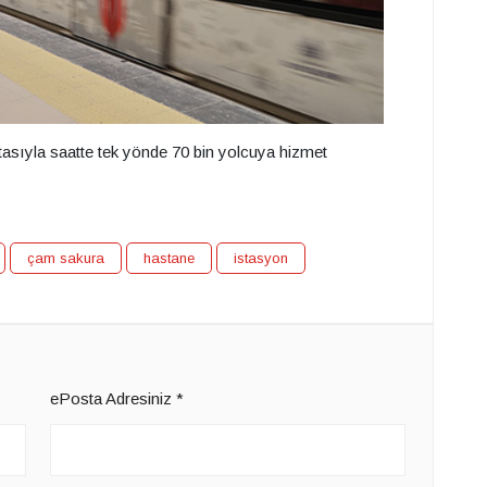
tasıyla saatte tek yönde 70 bin yolcuya hizmet
çam sakura
hastane
istasyon
ePosta Adresiniz
*