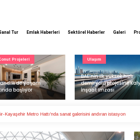
Sanal Tur
Emlak Haberleri
Sektörel Haberler
Galeri
Pr
Ulaşım
Güncel
’nin ilk yüksek hızlı
Mimarlık ve mühendislik
iryolu projesine Kalyon
projeleri e-PYS ile dijital
aat imzası
ortama taşınacak
-Kayaşehir Metro Hattı'nda sanat galerisini andıran istasyon