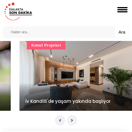
Ara
Konut Projeleri
İv Kandilli'de yaşam yakında başlıyor