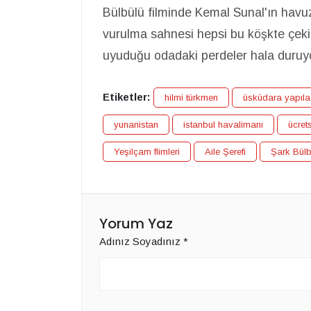
Bülbülü filminde Kemal Sunal'ın havuz
vurulma sahnesi hepsi bu köşkte çeki
uyuduğu odadaki perdeler hala duruyo
Etiketler:
hilmi türkmen
üsküdara yapıla
yunanistan
istanbul havalimanı
ücrets
Yeşilçam flimleri
Aile Şerefi
Şark Bülb
Yorum Yaz
Adınız Soyadınız
*