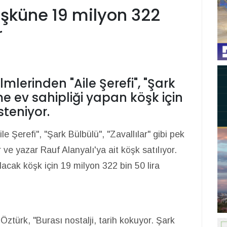
öşküne 19 milyon 322
r
mlerinden "Aile Şerefi", "Şark
me ev sahipliği yapan köşk için
steniyor.
e Şerefi", "Şark Bülbülü", "Zavallılar" gibi pek
 ve yazar Rauf Alanyalı'ya ait köşk satılıyor.
lacak köşk için 19 milyon 322 bin 50 lira
Öztürk, "Burası nostalji, tarih kokuyor. Şark