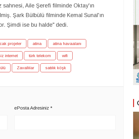
 sahnesi, Aile Şerefi filminde Oktay'ın
lmiş. Şark Bülbülü filminde Kemal Sunal'ın
r. Şimdi ise bu halde" dedi.
cak projeler
atina
atina havaalanı
iz internet
türk telekom
wifi
ülü
Zavallılar
satılık köşk
ePosta Adresiniz
*