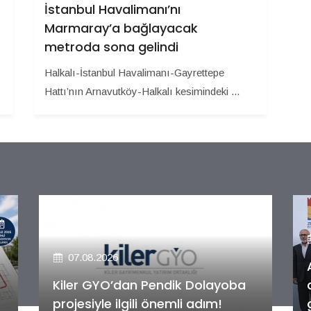
İstanbul Havalimanı’nı
Marmaray’a bağlayacak
metroda sona gelindi
Halkalı-İstanbul Havalimanı-Gayrettepe
Hattı’nın Arnavutköy-Halkalı kesimindeki ...
07.08.2026
Alya Merkezefendi Konutları'nın
anahtar teslim töreni
gerçekleştirildi!