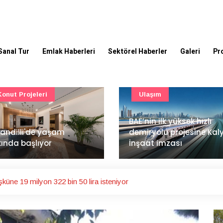
Sanal Tur
Emlak Haberleri
Sektörel Haberler
Galeri
Pr
Ulaşım
Güncel
’nin ilk yüksek hızlı
Mimarlık ve mühendislik
iryolu projesine Kalyon
projeleri e-PYS ile dijital
aat imzası
ortama taşınacak
küne 19 milyon 322 bin 50 lira isteniyor