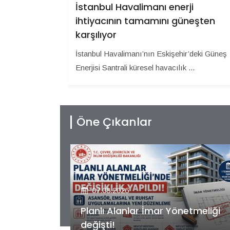
İstanbul Havalimanı enerji
ihtiyacının tamamını güneşten
karşılıyor
İstanbul Havalimanı’nın Eskişehir’deki Güneş
Enerjisi Santrali küresel havacılık ...
Öne Çıkanlar
07.08.2026
etmeliği
Kiler GYO’dan Pendik Dolayoba
projesiyle ilgili önemli adım!