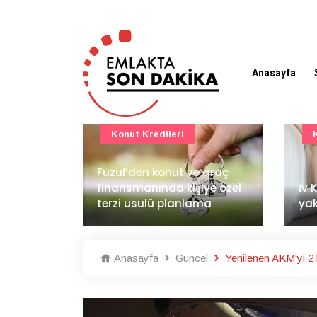
Anasayfa
Konut Projeleri
 araç
BAE
ye özel
İv Kandilli'de yaşam
dem
ma
yakında başlıyor
İnş
Anasayfa
Güncel
Yenilenen AKM'yi 2 ha