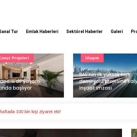
Sanal Tur
Emlak Haberleri
Sektörel Haberler
Galeri
Pr
Ulaşım
Güncel
’nin ilk yüksek hızlı
Mimarlık ve mühendislik
iryolu projesine Kalyon
projeleri e-PYS ile dijital
aat imzası
ortama taşınacak
ftada 100 bin kişi ziyaret etti!