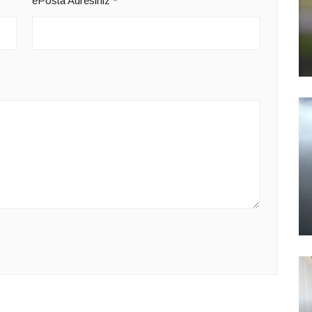
ePosta Adresiniz
*