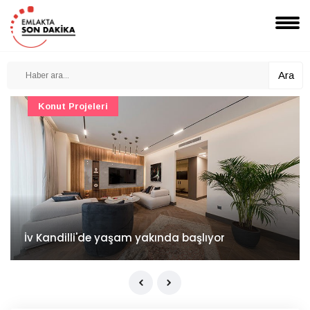
Ara
Konut Projeleri
İv Kandilli'de yaşam yakında başlıyor