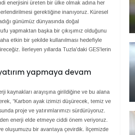
ndi enerjisini üreten bir ülke olmak adına her
erlendirilmesi gerektiğine inanıyoruz. Küresel
ladığı günümüz dünyasında doğal
rrufu yapmaktan başka bir çıkışımız olduğunu
ha etkin bir şekilde kullanılması hedefiyle
receğiz. İlerleyen yıllarda Tuzla'daki GES'lerin
da yatırım yapmaya devam
ji kaynakları arayışına girildiğine ve bu alana
kerek, “Karbon ayak izimizi düşürecek, temiz ve
usunda proje ve yatırımlarımızı sürdürüyoruz.
den enerji elde etmeye ciddi önem veriyoruz.
ye oluşumuzu bir avantaya çevirdik. İlçemizde