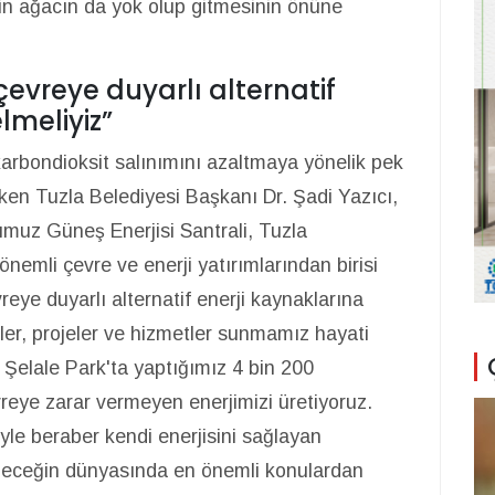
bin ağacın da yok olup gitmesinin önüne
 çevreye duyarlı alternatif
lmeliyiz”
karbondioksit salınımını azaltmaya yönelik pek
eken Tuzla Belediyesi Başkanı Dr. Şadi Yazıcı,
umuz Güneş Enerjisi Santrali, Tuzla
önemli çevre ve enerji yatırımlarından birisi
vreye duyarlı alternatif enerji kaynaklarına
rler, projeler ve hizmetler sunmamız hayati
 Şelale Park'ta yaptığımız 4 bin 200
reye zarar vermeyen enerjimizi üretiyoruz.
iyle beraber kendi enerjisini sağlayan
Geleceğin dünyasında en önemli konulardan