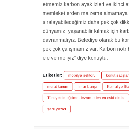
etmemiz karbon ayak izleri ve ikinci 
memleketlerden malzeme almamaya d
sıralayabileceğimiz daha pek çok dik
dünyamızı yaşanabilir kılmak için k
davranmalıyız. Belediye olarak bu k
pek çok çalışmamız var. Karbon nötr 
ele vermeliyiz” diye konuştu.
Etiketler:
mobilya sektörü
konut satışlar
murat kurum
imar barışı
Kemaliye İlk
Türkiye’nin eğitime devam eden en eski okulu
şadi yazıcı