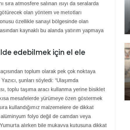
nı sıra atmosfere salınan ısıyı da seralarda
a götürecek olan yöntem ve metotları
konusu özellikle sanayi bölgesinde olan
masından kaynaklı bu alanda yatırım yapmaya
lde edebilmek için el ele
ri açısından toplum olarak pek çok noktaya
 Yazıcı, şunları söyledi: “Ulaşımda
ası, toplu taşıma aracı kullanma yerine bisiklet
le kısa mesafelerde yürümeye özen göstermek
ıra kullandığımız malzemelere de dikkat
alüminyum folyo değil de camdan veya
 Yumurta alırken bile mukavva kutusuna dikkat