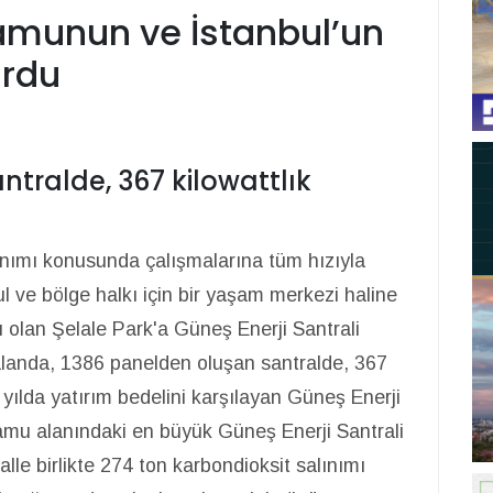
kamunun ve İstanbul’un
urdu
tralde, 367 kilowattlık
llanımı konusunda çalışmalarına tüm hızıyla
 ve bölge halkı için bir yaşam merkezi haline
ı olan Şelale Park'a Güneş Enerji Santrali
alanda, 1386 panelden oluşan santralde, 367
. 3 yılda yatırım bedelini karşılayan Güneş Enerji
amu alanındaki en büyük Güneş Enerji Santrali
alle birlikte 274 ton karbondioksit salınımı