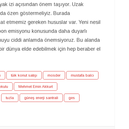
ayak izi açısından önem taşıyor. Uzak
a özen göstermeliyiz. Burada
kat etmemiz gereken hususlar var. Yeni nesil
arbon emisyonu konusunda daha duyarlı
onuyu ciddi anlamda önemsiyoruz. Bu alanda
bir dünya elde edebilmek için hep beraber el
ı
tüik konut satışı
mosder
mustafa balcı
okulu
Mehmet Emin Akkurt
tuzla
güneş enerji santrali
ges