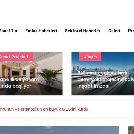
Sanal Tur
Emlak Haberleri
Sektörel Haberler
Galeri
Pr
Ulaşım
Güncel
’nin ilk yüksek hızlı
Mimarlık ve mühendislik
iryolu projesine Kalyon
projeleri e-PYS ile dijital
aat imzası
ortama taşınacak
amunun ve İstanbul’un en büyük GES'ini kurdu