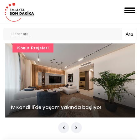
Ara
Konut Projeleri
İv Kandilli'de yaşam yakında başlıyor