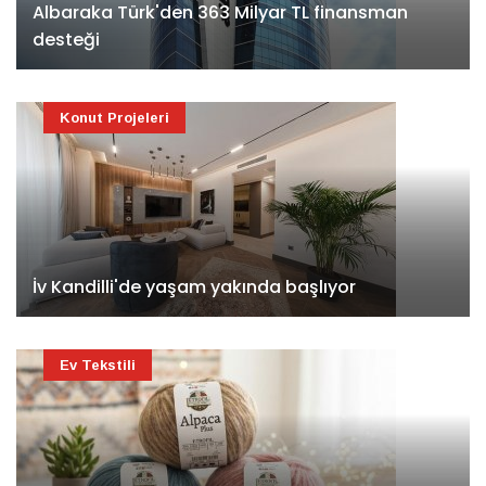
Albaraka Türk'den 363 Milyar TL finansman
desteği
Konut Projeleri
İv Kandilli'de yaşam yakında başlıyor
Ev Tekstili