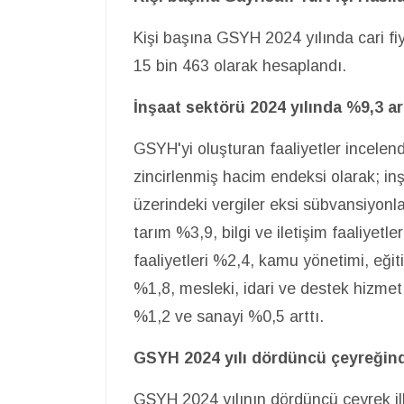
Kişi başına GSYH 2024 yılında cari fi
15 bin 463 olarak hesaplandı.
İnşaat sektörü 2024 yılında %9,3 ar
GSYH'yi oluşturan faaliyetler incelend
zincirlenmiş hacim endeksi olarak; i
üzerindeki vergiler eksi sübvansiyonla
tarım %3,9, bilgi ve iletişim faaliyet
faaliyetleri %2,4, kamu yönetimi, eğiti
%1,8, mesleki, idari ve destek hizmet f
%1,2 ve sanayi %0,5 arttı.
GSYH 2024 yılı dördüncü çeyreğind
GSYH 2024 yılının dördüncü çeyrek ilk