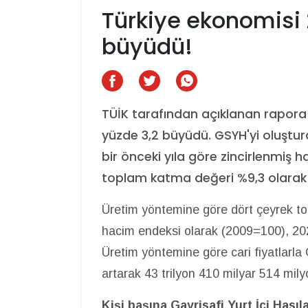
Türkiye ekonomisi 
büyüdü!
TÜİK tarafından açıklanan rapora
yüzde 3,2 büyüdü. GSYH'yi oluştura
bir önceki yıla göre zincirlenmiş 
toplam katma değeri %9,3 olarak k
Üretim yöntemine göre dört çeyrek top
hacim endeksi olarak (2009=100), 2024
Üretim yöntemine göre cari fiyatlarla
artarak 43 trilyon 410 milyar 514 mily
Kişi başına Gayrisafi Yurt İçi Hasıl