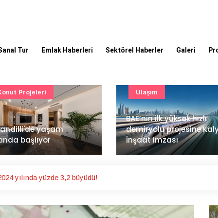
Sanal Tur
Emlak Haberleri
Sektörel Haberler
Galeri
Pr
Ulaşım
Güncel
’nin ilk yüksek hızlı
Mimarlık ve mühendislik
iryolu projesine Kalyon
projeleri e-PYS ile dijital
aat imzası
ortama taşınacak
024 yılında yüzde 3,2 büyüdü!