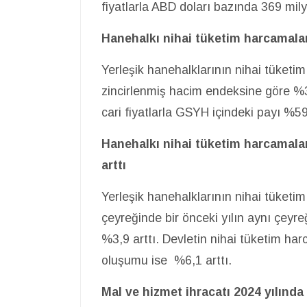
fiyatlarla ABD doları bazında 369 mily
Hanehalkı nihai tüketim harcamaları
Yerleşik hanehalklarının nihai tüketim
zincirlenmiş hacim endeksine göre %3
cari fiyatlarla GSYH içindeki payı %59
Hanehalkı nihai tüketim harcamala
arttı
Yerleşik hanehalklarının nihai tüketi
çeyreğinde bir önceki yılın aynı çeyr
%3,9 arttı. Devletin nihai tüketim ha
oluşumu ise %6,1 arttı.
Mal ve hizmet ihracatı 2024 yılında