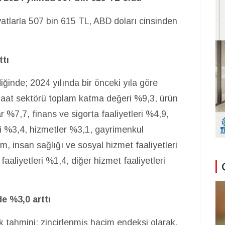
yatlarla 507 bin 615 TL, ABD doları cinsinden
ttı
iğinde; 2024 yılında bir önceki yıla göre
nşaat sektörü toplam katma değeri %9,3, ürün
r %7,7, finans ve sigorta faaliyetleri %4,9,
leri %3,4, hizmetler %3,1, gayrimenkul
m, insan sağlığı ve sosyal hizmet faaliyetleri
aaliyetleri %1,4, diğer hizmet faaliyetleri
e %3,0 arttı
 tahmini; zincirlenmiş hacim endeksi olarak,