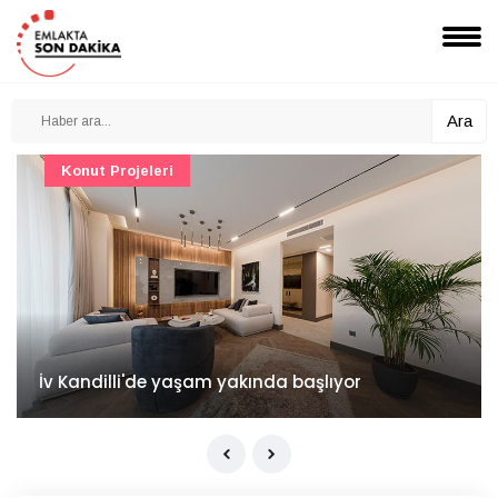
Ara
Konut Projeleri
İv Kandilli'de yaşam yakında başlıyor