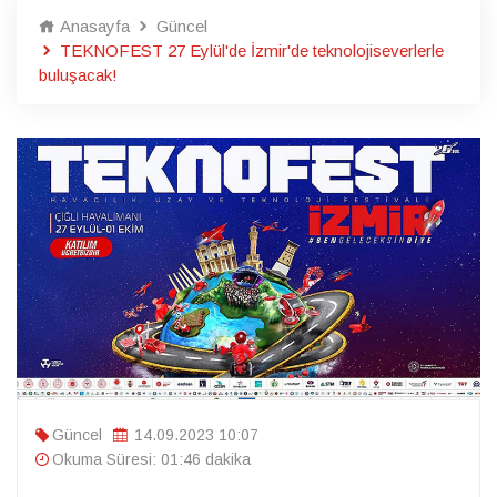
Anasayfa
Güncel
TEKNOFEST 27 Eylül'de İzmir'de teknolojiseverlerle
buluşacak!
Güncel
14.09.2023 10:07
Okuma Süresi: 01:46 dakika