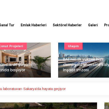
Sanal Tur
Emlak Haberleri
Sektörel Haberler
Galeri
Pr
Ulaşım
Güncel
’nin ilk yüksek hızlı
Mimarlık ve mühendislik
iryolu projesine Kalyon
projeleri e-PYS ile dijital
aat imzası
ortama taşınacak
u laboratuvarı Sakarya'da hayata geçiyor