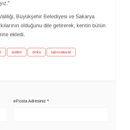
ız."
aliliği, Büyükşehir Belediyesi ve Sakarya
kılarının olduğunu dile getirerek, kentin bütün
ine ekledi.
l
üretim
doku
laboratuvar
ePosta Adresiniz
*