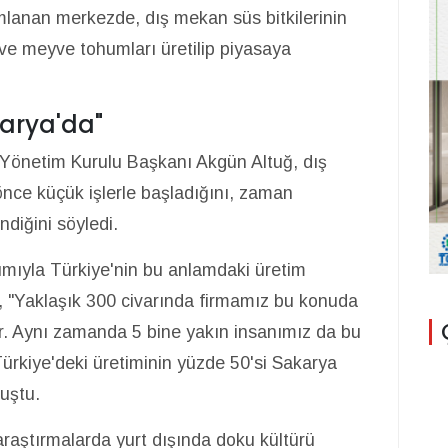
mlanan merkezde, dış mekan süs bitkilerinin
ve meyve tohumları üretilip piyasaya
karya'da"
 Yönetim Kurulu Başkanı Akgün Altuğ, dış
 önce küçük işlerle başladığını, zaman
indiğini söyledi.
lımıyla Türkiye'nin bu anlamdaki üretim
uğ, "Yaklaşık 300 civarında firmamız bu konuda
r. Aynı zamanda 5 bine yakın insanımız da bu
Türkiye'deki üretiminin yüzde 50'si Sakarya
nuştu.
araştırmalarda yurt dışında doku kültürü