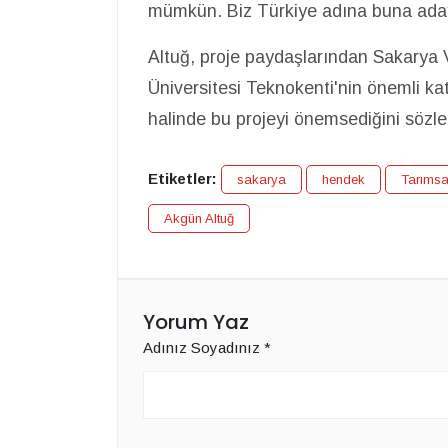
mümkün. Biz Türkiye adına buna aday
Altuğ, proje paydaşlarından Sakarya V
Üniversitesi Teknokenti'nin önemli kat
halinde bu projeyi önemsediğini sözler
Etiketler:
sakarya
hendek
Tarımsa
Akgün Altuğ
Yorum Yaz
Adınız Soyadınız
*