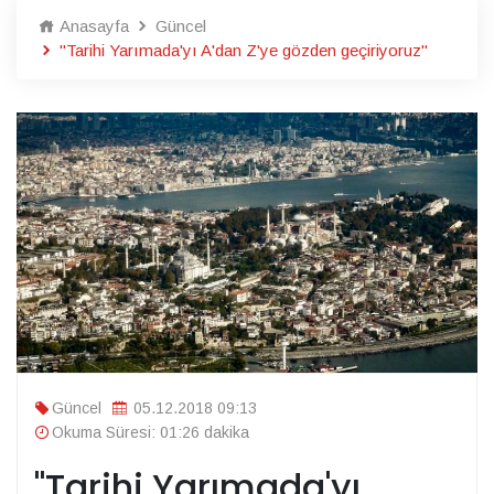
Anasayfa
Güncel
"Tarihi Yarımada'yı A'dan Z'ye gözden geçiriyoruz"
Güncel
05.12.2018 09:13
Okuma Süresi: 01:26 dakika
"Tarihi Yarımada'yı