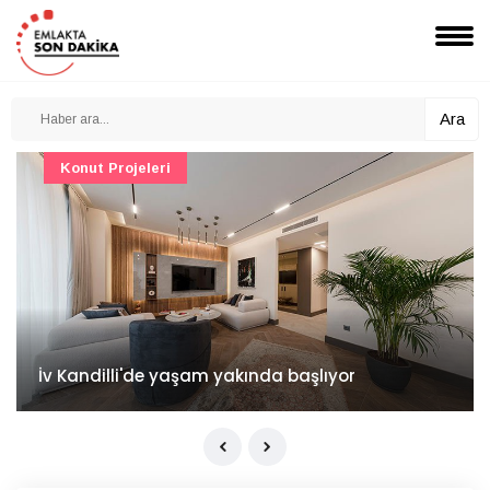
Ara
Konut Projeleri
İv Kandilli'de yaşam yakında başlıyor