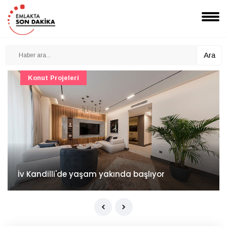
Ara
Konut Projeleri
İv Kandilli'de yaşam yakında başlıyor