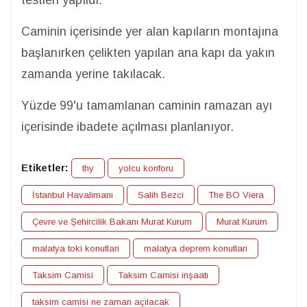
testleri yapıldı.
Caminin içerisinde yer alan kapıların montajına
başlanırken çelikten yapılan ana kapı da yakın
zamanda yerine takılacak.
Yüzde 99'u tamamlanan caminin ramazan ayı
içerisinde ibadete açılması planlanıyor.
Etiketler:
thy
yolcu konforu
İstanbul Havalimanı
Salih Bezci
The BO Viera
Çevre ve Şehircilik Bakanı Murat Kurum
Murat Kurum
malatya toki konutları
malatya deprem konutları
Taksim Camisi
Taksim Camisi inşaatı
taksim camisi ne zaman açılacak