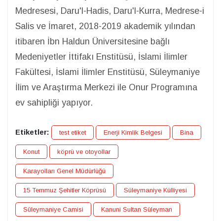
Medresesi, Daru'l-Hadis, Daru'l-Kurra, Medrese-i
Salis ve İmaret, 2018-2019 akademik yılından
itibaren İbn Haldun Üniversitesine bağlı
Medeniyetler İttifakı Enstitüsü, İslami İlimler
Fakültesi, İslami İlimler Enstitüsü, Süleymaniye
İlim ve Araştırma Merkezi ile Onur Programına
ev sahipliği yapıyor.
Etiketler:
test etiket
Enerji Kimlik Belgesi
Bina
Konut
köprü ve otoyollar
Karayolları Genel Müdürlüğü
15 Temmuz Şehitler Köprüsü
Süleymaniye Külliyesi
Süleymaniye Camisi
Kanuni Sultan Süleyman