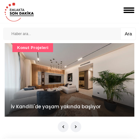
Ara
Konut Projeleri
İv Kandilli'de yaşam yakında başlıyor