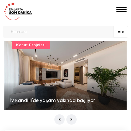
Ara
Konut Projeleri
İv Kandilli'de yaşam yakında başlıyor