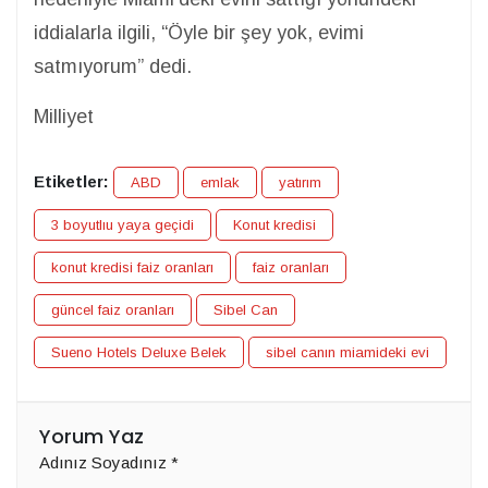
iddialarla ilgili, “Öyle bir şey yok, evimi
satmıyorum” dedi.
Milliyet
Etiketler:
ABD
emlak
yatırım
3 boyutlıu yaya geçidi
Konut kredisi
konut kredisi faiz oranları
faiz oranları
güncel faiz oranları
Sibel Can
Sueno Hotels Deluxe Belek
sibel canın miamideki evi
Yorum Yaz
Adınız Soyadınız
*