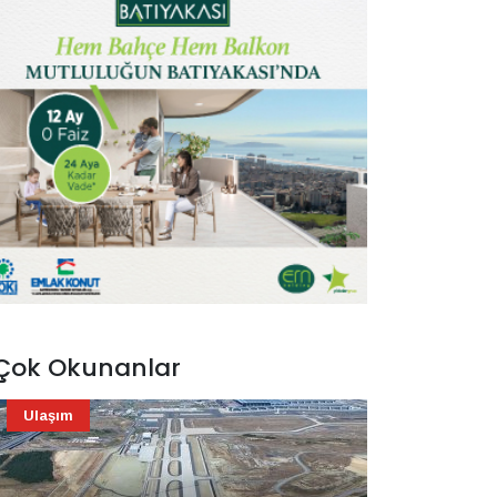
Çok Okunanlar
Ulaşım