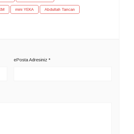
KM
mini YEKA
Abdullah Tancan
ePosta Adresiniz
*