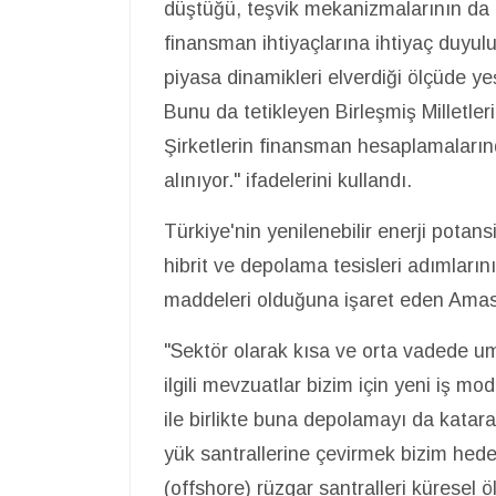
düştüğü, teşvik mekanizmalarının da b
finansman ihtiyaçlarına ihtiyaç duyuluy
piyasa dinamikleri elverdiği ölçüde ye
Bunu da tetikleyen Birleşmiş Milletle
Şirketlerin finansman hesaplamalarınd
alınıyor." ifadelerini kullandı.
Türkiye'nin yenilenebilir enerji potans
hibrit ve depolama tesisleri adımlar
maddeleri olduğuna işaret eden Amasy
"Sektör olarak kısa ve orta vadede um
ilgili mevzuatlar bizim için yeni iş m
ile birlikte buna depolamayı da katarak
yük santrallerine çevirmek bizim hed
(offshore) rüzgar santralleri küresel 