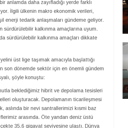
ir anlamda daha zayıfladığı yerde farklı
or. İlgili ülkenin makro ekonomik verileri,
şil enerji tedarik anlaşmaları gündeme geliyor.
rin sürdürülebilir kalkınma amaçlarına uyum.
a sürdürülebilir kalkınma amaçları dikkate
iyelini üst lige taşımak amacıyla başlattığı
ının son dönemde sektör için en önemli gündem
alı, şöyle konuştu:
utla beklediğimiz hibrit ve depolama tesisleri
odelleri oluşturacak. Depolamanın ticarileşmesi
, aslında bir nevi santrallerimizi kısmi baz
eflerimiz arasında. Öte yandan deniz üstü
ölçekte 35,6 gigavat seviyesine ulaştı. Dünya