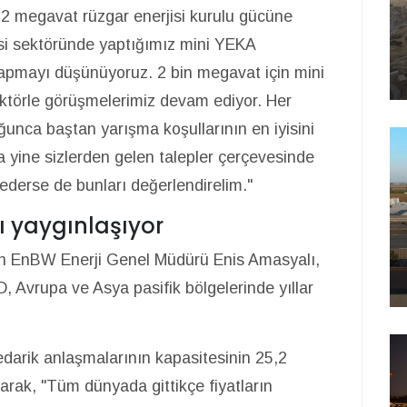
192 megavat rüzgar enerjisi kurulu gücüne
si sektöründe yaptığımız mini YEKA
 yapmayı düşünüyoruz. 2 bin megavat için mini
ktörle görüşmelerimiz devam ediyor. Her
ca baştan yarışma koşullarının en iyisini
a yine sizlerden gelen talepler çerçevesinde
ederse de bunları değerlendirelim."
ı yaygınlaşıyor
an EnBW Enerji Genel Müdürü Enis Amasyalı,
D, Avrupa ve Asya pasifik bölgelerinde yıllar
tedarik anlaşmalarının kapasitesinin 25,2
arak, "Tüm dünyada gittikçe fiyatların