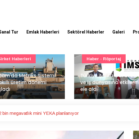
Sanal Tur
Emlak Haberleri
Sektörel Haberler
Galeri
Pr
Haber - Röportaj
TOKİ - Emlak Konut GYO
kiye İMSAD COP31 süreci
iş dünyasına etkilerini
TOKİ'den 51 şehirde 540
 aldı
gayrimenkul müzayedes
2 bin megavatlık mini YEKA planlanıyor