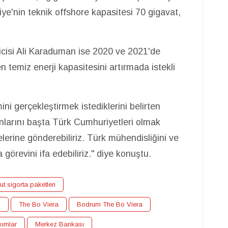
ye'nin teknik offshore kapasitesi 70 gigavat,
icisi Ali Karaduman ise 2020 ve 2021'de
temiz enerji kapasitesini artırmada istekli
ni gerçekleştirmek istediklerini belirten
larını başta Türk Cumhuriyetleri olmak
lerine gönderebiliriz. Türk mühendisliğini ve
 görevini ifa edebiliriz." diye konuştu.
ut sigorta paketleri
i
The Bo Viera
Bodrum The Bo Viera
ımlar
Merkez Bankası