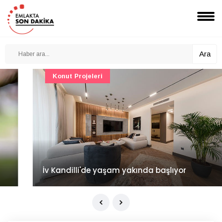
Ara
Konut Projeleri
İv Kandilli'de yaşam yakında başlıyor