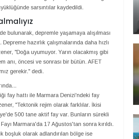
üyüklüğünde sarsıntılar kaydedildi.
lmalıyız
nde bulunarak, depremle yaşamaya alışılması
di. Depreme hazırlık çalışmalarında daha hızlı
Özener, "Doğa uyumuyor. Yarın olacakmış gibi
em anı, öncesi ve sonrası bir bütün. AFET
z gerekir." dedi.
ında...
ği fay hattı ile Marmara Denizi'ndeki fay
ner, "Tektonik rejim olarak farklılar. İkisi
ye'de 500 tane aktif fay var. Bunların sürekli
Fayı Marmara'da 17 Ağustos'tan sonra kırıldı.
k boşluk olarak adlandırılan bölge ise