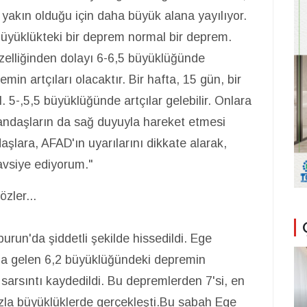
yakın olduğu için daha büyük alana yayılıyor.
u büyüklükteki bir deprem normal bir deprem.
zelliğinden dolayı 6-6,5 büyüklüğünde
in artçıları olacaktır. Bir hafta, 15 gün, bir
 5-,5,5 büyüklüğünde artçılar gelebilir. Onlara
tandaşların da sağ duyuyla hareket etmesi
ndaşlara, AFAD'ın uyarılarını dikkate alarak,
avsiye ediyorum."
zler...
run'da şiddetli şekilde hissedildi. Ege
a gelen 6,2 büyüklüğündeki depremin
sarsıntı kaydedildi. Bu depremlerden 7'si, en
zla büyüklüklerde gerçekleşti.Bu sabah Ege