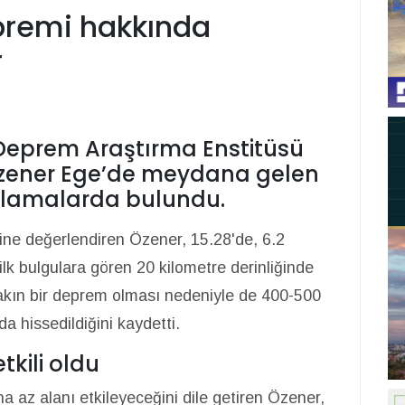
premi hakkında
r
 Deprem Araştırma Enstitüsü
 Özener Ege’de meydana gelen
klamalarda bulundu.
ne değerlendiren Özener, 15.28'de, 6.2
k bulgulara gören 20 kilometre derinliğinde
akın bir deprem olması nedeniyle de 400-500
a hissedildiğini kaydetti.
tkili oldu
 az alanı etkileyeceğini dile getiren Özener,