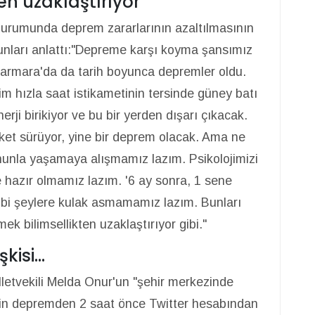
en uzaklaştırıyor
urumunda deprem zararlarının azaltılmasının
nları anlattı:"Depreme karşı koyma şansımız
armara'da da tarih boyunca depremler oldu.
m hızla saat istikametinin tersinde güney batı
rji birikiyor ve bu bir yerden dışarı çıkacak.
eket sürüyor, yine bir deprem olacak. Ama ne
nunla yaşamaya alışmamız lazım. Psikolojimizi
hazır olmamız lazım. '6 ay sonra, 1 sene
ibi şeylere kulak asmamamız lazım. Bunları
ek bilimsellikten uzaklaştırıyor gibi."
isi...
illetvekili Melda Onur'un "şehir merkezinde
işkin depremden 2 saat önce Twitter hesabından