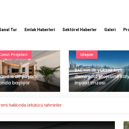
Sanal Tur
Emlak Haberleri
Sektörel Haberler
Galeri
Pr
Ulaşım
Güncel
’nin ilk yüksek hızlı
Mimarlık ve mühendislik
iryolu projesine Kalyon
projeleri e-PYS ile dijital
aat imzası
ortama taşınacak
emi hakkında ürkütücü tahminler