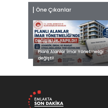
Öne Çıkanlar
06.08.2026
etmeliği
Kiler GYO’dan Pendik Dolayoba
projesiyle ilgili önemli adım!