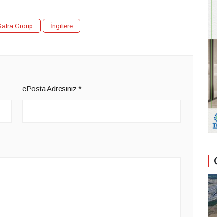
Safra Group
İngiltere
ePosta Adresiniz
*