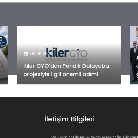
06.08.2026
Alya Merkezefendi Konutları'nın
anahtar teslim töreni
gerçekleştirildi!
İletişim Bilgileri
29 Ekim Caddesi Vizyon Park Ofis Blokları