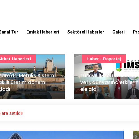
Sanal Tur
Emlak Haberleri
Sektörel Haberler
Galeri
Pr
Haber - Röportaj
TOKİ - Emlak Konut GYO
kiye İMSAD COP31 süreci
iş dünyasına etkilerini
TOKİ'den 51 şehirde 540
 aldı
gayrimenkul müzayedes
ara satıldı!