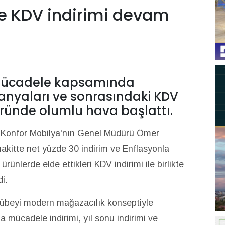
e KDV indirimi devam
Mücadele kapsamında
anyaları ve sonrasındaki KDV
öründe olumlu hava başlattı.
n Konfor Mobilya'nın Genel Müdürü Ömer
akitte net yüzde 30 indirim ve Enflasyonla
lerde elde ettikleri KDV indirimi ile birlikte
i.
rübeyi modern mağazacılık konseptiyle
 mücadele indirimi, yıl sonu indirimi ve