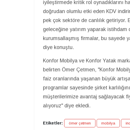
iyileştirmede kritik rol oynadıklarını
doğrudan olumlu etki eden KDV indiri
pek çok sektöre de canlılık getiriyor.
geleceğine yatırım yaparak istihdam
kurumsallaşmış firmalar, bu sayede yat
diye konuştu.
Konfor Mobilya ve Konfor Yatak marka
belirten Ömer Çetmen, "Konfor Mobily
faiz oranlarında yaşanan büyük artışa
programlar sayesinde şirket karlılığını
müşterilerimize avantaj sağlayacak fiy
alıyoruz" diye ekledi.
Etiketler:
ömer çetmen
mobilya
in