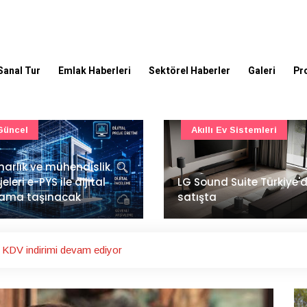
Sanal Tur
Emlak Haberleri
Sektörel Haberler
Galeri
Pr
Akıllı Ev Sistemleri
Ulaşım
Sound Suite Türkiye'de
İstanbul Havalimanı'nın 
ışta
ana pistinde sona doğr
 KDV indirimi devam ediyor