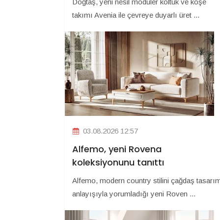
Doğtaş, yeni nesil modüler koltuk ve köşe
takımı Avenia ile çevreye duyarlı üret ...
03.08.2026 12:57
Alfemo, yeni Rovena
koleksiyonunu tanıttı
Alfemo, modern country stilini çağdaş tasarı
anlayışıyla yorumladığı yeni Roven ...