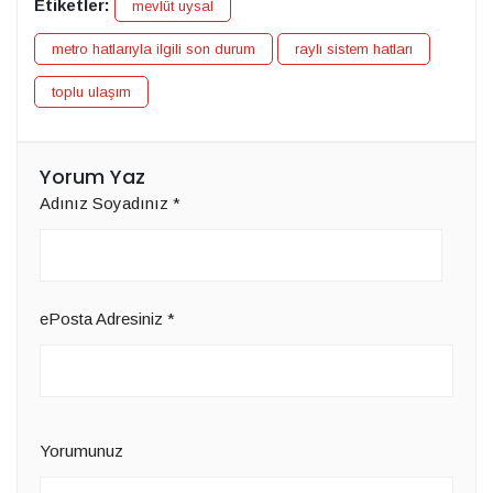
Etiketler:
mevlüt uysal
metro hatlarıyla ilgili son durum
raylı sistem hatları
toplu ulaşım
Yorum Yaz
Adınız Soyadınız
*
ePosta Adresiniz
*
Yorumunuz