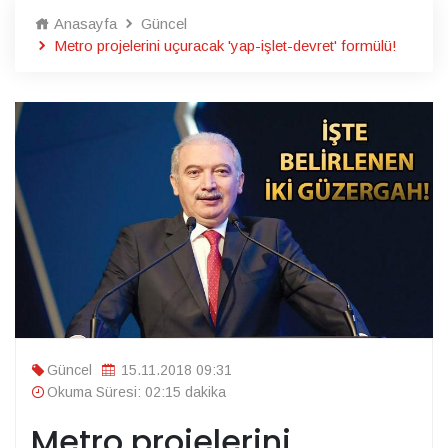
Anasayfa
Güncel
Metro projelerini uçuracak 'yap-işlet-devret' formülü!
Güncel
15.11.2018 09:31
Okuma Süresi: 02:15 dakika
Metro projelerini