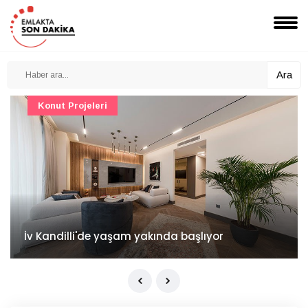
Ara
Konut Projeleri
İv Kandilli'de yaşam yakında başlıyor