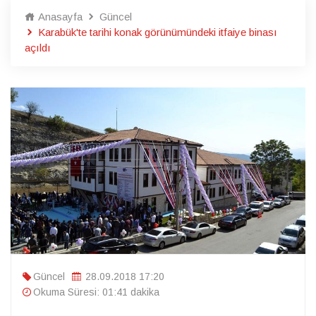
Anasayfa
Güncel
Karabük'te tarihi konak görünümündeki itfaiye binası
açıldı
Güncel
28.09.2018 17:20
Okuma Süresi: 01:41 dakika