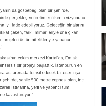
yanın da gözbebeği olan bir şehirde,
ehirde gerçekleşen üretimler ülkenin vizyonunu
ha iyi ifade edebiliyoruz. Geleceğin binalarını
dikkat çeken, farklı mimarileriyle öne çıkan,
rojeleri üstün nitelikleriyle yabancı
.”
Yakası'nın çekim merkezi Kartal'da, Emlak
nzersiz bir projeyi başlattık. İstanbul'un en
lararası arenada temsil edecek bir eser inşa
 şehirde, sahile 500 metre cephesi olan, inci
zaralı İstMarina, yerli ve yabancı tüm
ine kavuşturuyor.”