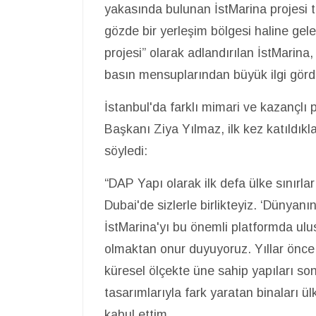
yakasında bulunan İstMarina projesi t
gözde bir yerleşim bölgesi haline gel
projesi” olarak adlandırılan İstMarina,
basın mensuplarından büyük ilgi görd
İstanbul'da farklı mimari ve kazançl
Başkanı Ziya Yılmaz, ilk kez katıldıklar
söyledi:
“DAP Yapı olarak ilk defa ülke sınırla
Dubai'de sizlerle birlikteyiz. ‘Dünyanı
İstMarina'yı bu önemli platformda ulusl
olmaktan onur duyuyoruz. Yıllar önce 
küresel ölçekte üne sahip yapıları son
tasarımlarıyla fark yaratan binaları ü
kabul ettim.