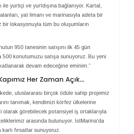
le yurtiçi ve yurtdışına bağlanıyor. Kartal,
el alanları, yat limanı ve marinasıyla adeta bir
z bir lokasyonuyla tüm bu oluşumların
utun 950 tanesinin satışını ilk 45 gün
apta 500 konutumuzu satışa sunuyoruz. Bu yeni
n katlanarak devam edeceğine eminim.”
 Kapımız Her Zaman Açık…
ülkede, uluslararası birçok ödüle sahip projemiz
arını tanımak, kendimizi körfez ülkelerine
 olarak görebilecek potansiyel iş ortaklarıyla
liklerimiz arasında bulunuyor. İstMarina'da
karlı fırsatlar sunuyoruz.