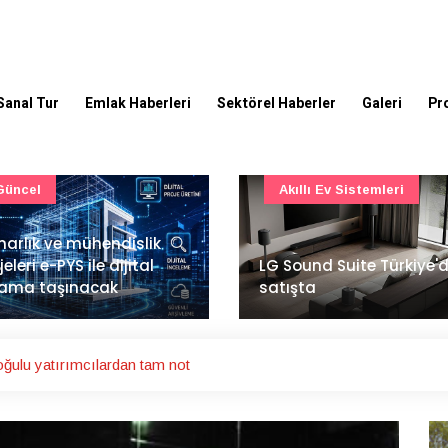
Sanal Tur
Emlak Haberleri
Sektörel Haberler
Galeri
Pr
Akıllı Ev Sistemleri
Ulaşım
Sound Suite Türkiye'de
İstanbul Havalimanı'nın 
ışta
ana pistinde sona doğr
oğulu yatırımcılardan tam not