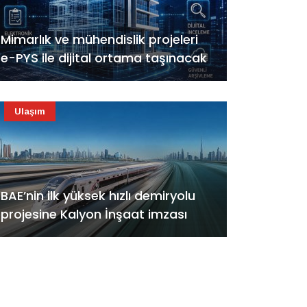
Mimarlık ve mühendislik projeleri
e-PYS ile dijital ortama taşınacak
Ulaşım
BAE’nin ilk yüksek hızlı demiryolu
projesine Kalyon İnşaat imzası