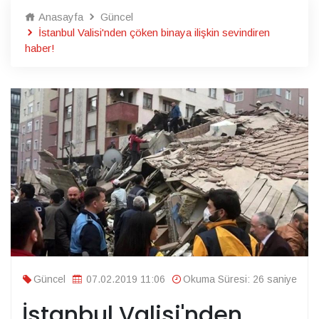
Anasayfa
Güncel
İstanbul Valisi'nden çöken binaya ilişkin sevindiren
haber!
Güncel
07.02.2019 11:06
Okuma Süresi: 26 saniye
İstanbul Valisi'nden